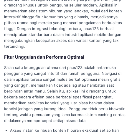
dirancang khusus untuk pengguna seluler modern. Aplikasi ini
menawarkan ekosistem hiburan yang lengkap, mulai dari konten
interaktif hingga fitur komunitas yang dinamis, menjadikannya
pilihan utama bagi mereka yang mencari pengalaman berkualitas
tinggi. Dengan integrasi teknologi terbaru, paus123 berhasil
menciptakan standar baru dalam industri aplikasi mobile dengan
menggabungkan kecepatan akses dan variasi konten yang tak
tertandingi.
Fitur Unggulan dan Performa Optimal
Salah satu keunggulan utama dari paus123 adalah antarmuka
pengguna yang sangat intuitif dan ramah pengguna. Navigasi di
dalam aplikasi terasa sangat mulus berkat optimasi mesin grafis
yang canggih, memastikan tidak ada lag atau hambatan saat
berpindah antar menu. Selain itu, aplikasi ini dirancang untuk
bekerja secara efisien pada berbagai spesifikasi perangkat,
memberikan stabilitas koneksi yang luar biasa bahkan dalam
kondisi jaringan yang kurang ideal. Pengguna tidak perlu khawatir
tentang waktu pemuatan yang lama karena sistem caching cerdas
di dalamnya mempercepat setiap akses data.
Akses instan ke ribuan konten hiburan eksklusif setiap hari