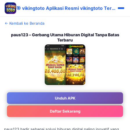
🎯 vikingtoto Aplikasi Resmi vikingtoto Terbaru Maxwin
← Kembali ke Beranda
paus123 – Gerbang Utama Hiburan Digital Tanpa Batas
Terbaru
Unduh APK
Daftar Sekarang
paus123 hadir sebagai solusi hiburan digital paling inovatif yang