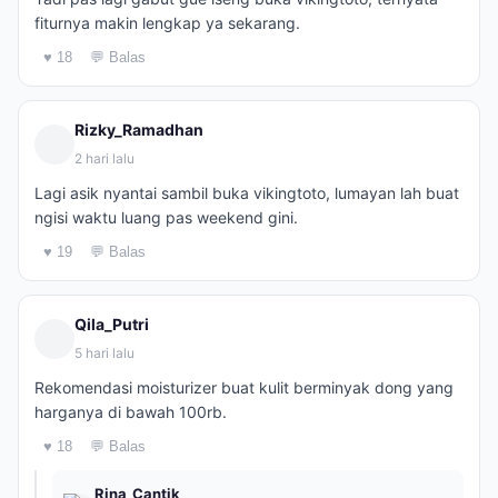
fiturnya makin lengkap ya sekarang.
♥ 18
💬 Balas
Rizky_Ramadhan
2 hari lalu
Lagi asik nyantai sambil buka vikingtoto, lumayan lah buat
ngisi waktu luang pas weekend gini.
♥ 19
💬 Balas
Qila_Putri
5 hari lalu
Rekomendasi moisturizer buat kulit berminyak dong yang
harganya di bawah 100rb.
♥ 18
💬 Balas
Rina_Cantik