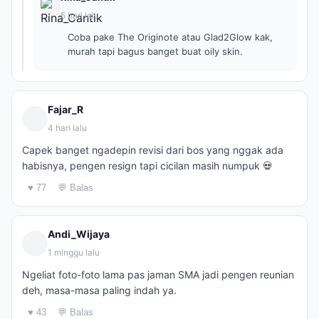
5 hari lalu
Coba pake The Originote atau Glad2Glow kak,
murah tapi bagus banget buat oily skin.
Fajar_R
4 hari lalu
Capek banget ngadepin revisi dari bos yang nggak ada
habisnya, pengen resign tapi cicilan masih numpuk 💀
♥ 77
💬 Balas
Andi_Wijaya
1 minggu lalu
Ngeliat foto-foto lama pas jaman SMA jadi pengen reunian
deh, masa-masa paling indah ya.
♥ 43
💬 Balas