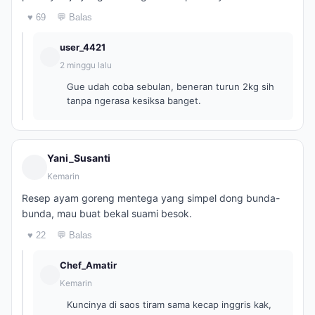
♥ 69
💬 Balas
user_4421
2 minggu lalu
Gue udah coba sebulan, beneran turun 2kg sih
tanpa ngerasa kesiksa banget.
Yani_Susanti
Kemarin
Resep ayam goreng mentega yang simpel dong bunda-
bunda, mau buat bekal suami besok.
♥ 22
💬 Balas
Chef_Amatir
Kemarin
Kuncinya di saos tiram sama kecap inggris kak,