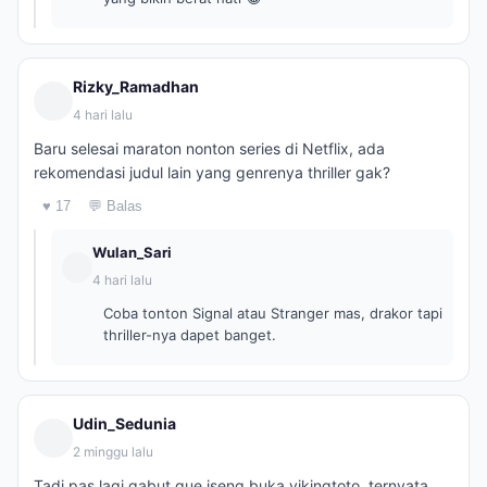
Rizky_Ramadhan
4 hari lalu
Baru selesai maraton nonton series di Netflix, ada
rekomendasi judul lain yang genrenya thriller gak?
♥ 17
💬 Balas
Wulan_Sari
4 hari lalu
Coba tonton Signal atau Stranger mas, drakor tapi
thriller-nya dapet banget.
Udin_Sedunia
2 minggu lalu
Tadi pas lagi gabut gue iseng buka vikingtoto, ternyata