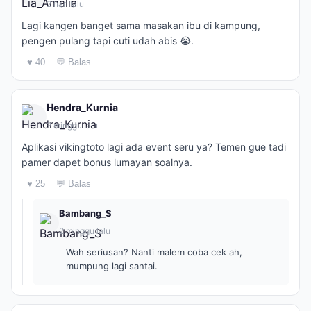
2 hari lalu
Lagi kangen banget sama masakan ibu di kampung,
pengen pulang tapi cuti udah abis 😭.
♥ 40
💬 Balas
Hendra_Kurnia
2 minggu lalu
Aplikasi vikingtoto lagi ada event seru ya? Temen gue tadi
pamer dapet bonus lumayan soalnya.
♥ 25
💬 Balas
Bambang_S
2 minggu lalu
Wah seriusan? Nanti malem coba cek ah,
mumpung lagi santai.