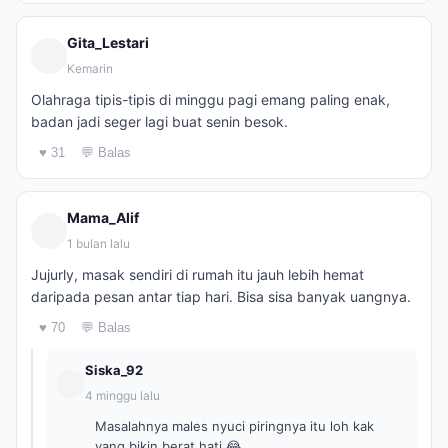
Gita_Lestari
Kemarin
Olahraga tipis-tipis di minggu pagi emang paling enak,
badan jadi seger lagi buat senin besok.
♥ 31
💬 Balas
Mama_Alif
1 bulan lalu
Jujurly, masak sendiri di rumah itu jauh lebih hemat
daripada pesan antar tiap hari. Bisa sisa banyak uangnya.
♥ 70
💬 Balas
Siska_92
4 minggu lalu
Masalahnya males nyuci piringnya itu loh kak
yang bikin berat hati 😂