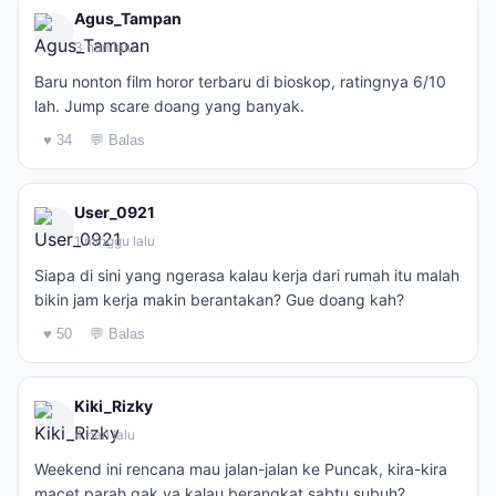
Agus_Tampan
3 hari lalu
Baru nonton film horor terbaru di bioskop, ratingnya 6/10
lah. Jump scare doang yang banyak.
♥ 34
💬 Balas
User_0921
1 minggu lalu
Siapa di sini yang ngerasa kalau kerja dari rumah itu malah
bikin jam kerja makin berantakan? Gue doang kah?
♥ 50
💬 Balas
Kiki_Rizky
4 hari lalu
Weekend ini rencana mau jalan-jalan ke Puncak, kira-kira
macet parah gak ya kalau berangkat sabtu subuh?