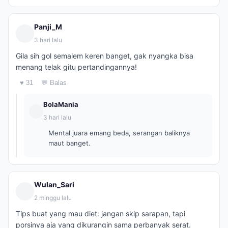
Panji_M
3 hari lalu
Gila sih gol semalem keren banget, gak nyangka bisa
menang telak gitu pertandingannya!
♥ 31
💬 Balas
BolaMania
3 hari lalu
Mental juara emang beda, serangan baliknya
maut banget.
Wulan_Sari
2 minggu lalu
Tips buat yang mau diet: jangan skip sarapan, tapi
porsinya aja yang dikurangin sama perbanyak serat.