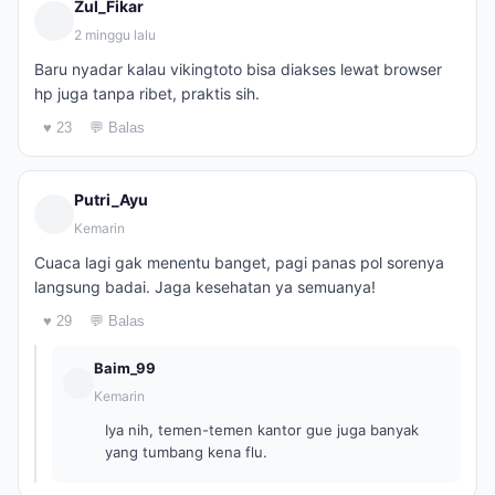
Zul_Fikar
2 minggu lalu
Baru nyadar kalau vikingtoto bisa diakses lewat browser
hp juga tanpa ribet, praktis sih.
♥ 23
💬 Balas
Putri_Ayu
Kemarin
Cuaca lagi gak menentu banget, pagi panas pol sorenya
langsung badai. Jaga kesehatan ya semuanya!
♥ 29
💬 Balas
Baim_99
Kemarin
Iya nih, temen-temen kantor gue juga banyak
yang tumbang kena flu.