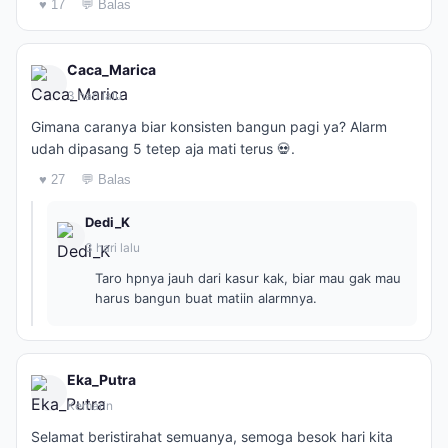
♥ 17
💬 Balas
Caca_Marica
3 hari lalu
Gimana caranya biar konsisten bangun pagi ya? Alarm
udah dipasang 5 tetep aja mati terus 💀.
♥ 27
💬 Balas
Dedi_K
3 hari lalu
Taro hpnya jauh dari kasur kak, biar mau gak mau
harus bangun buat matiin alarmnya.
Eka_Putra
Kemarin
Selamat beristirahat semuanya, semoga besok hari kita