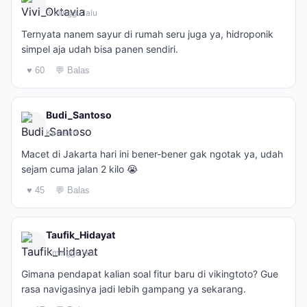
3 minggu lalu
Ternyata nanem sayur di rumah seru juga ya, hidroponik
simpel aja udah bisa panen sendiri.
♥ 60
💬 Balas
Budi_Santoso
Kemarin
Macet di Jakarta hari ini bener-bener gak ngotak ya, udah
sejam cuma jalan 2 kilo 😭
♥ 45
💬 Balas
Taufik_Hidayat
1 minggu lalu
Gimana pendapat kalian soal fitur baru di vikingtoto? Gue
rasa navigasinya jadi lebih gampang ya sekarang.