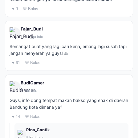
♥ 9
💬 Balas
Fajar_Budi
1 minggu lalu
Semangat buat yang lagi cari kerja, emang lagi susah tapi
jangan menyerah ya guys! 🙏
♥ 61
💬 Balas
BudiGamer
5 hari lalu
Guys, info dong tempat makan bakso yang enak di daerah
Bandung kota dimana ya?
♥ 14
💬 Balas
Rina_Cantik
5 hari lalu