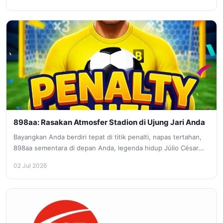
898aa: Rasakan Atmosfer Stadion di Ujung Jari Anda
Bayangkan Anda berdiri tepat di titik penalti, napas tertahan,
898aa sementara di depan Anda, legenda hidup Júlio César
bersiap dengan...
02 Jul 2026