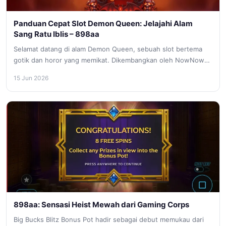
Panduan Cepat Slot Demon Queen: Jelajahi Alam
Sang Ratu Iblis – 898aa
Selamat datang di alam Demon Queen, sebuah slot bertema
gotik dan horor yang memikat. Dikembangkan oleh NowNow
Gaming, permainan ini...
15 Jun 2026
898aa: Sensasi Heist Mewah dari Gaming Corps
Big Bucks Blitz Bonus Pot hadir sebagai debut memukau dari