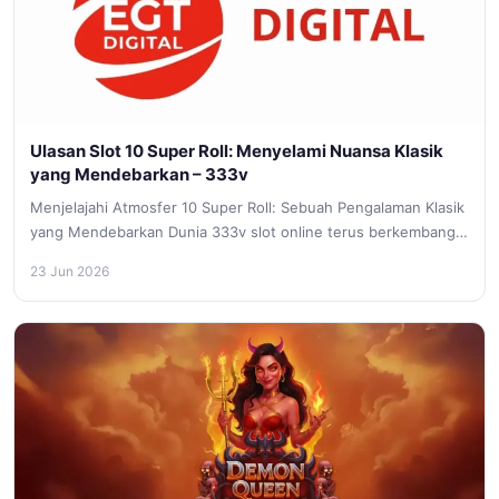
Ulasan Slot 10 Super Roll: Menyelami Nuansa Klasik
yang Mendebarkan – 333v
Menjelajahi Atmosfer 10 Super Roll: Sebuah Pengalaman Klasik
yang Mendebarkan Dunia 333v slot online terus berkembang
dengan berbagai inovasi visual,...
23 Jun 2026